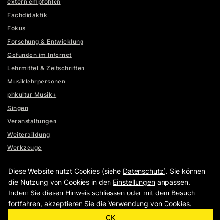
extern empfohlen
Fachdidaktik
Fokus
Forschung & Entwicklung
Gefunden im Internet
Lehrmittel & Zeitschriften
Musiklehrpersonen
phkultur Musik+
Singen
Veranstaltungen
Weiterbildung
Werkzeuge
www.basischeckstimme.ch
Diese Website nutzt Cookies (siehe
Datenschutz
). Sie können
www.lernumgebungen.ch
die Nutzung von Cookies in den
Einstellungen
anpassen.
Indem Sie diesen Hinweis schliessen oder mit dem Besuch
fortfahren, akzeptieren Sie die Verwendung von Cookies.
|
|
www.fhnw.ch
Impressum
Datenschutz
OK