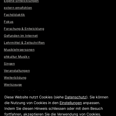
Eigene Entwicklungen
extern empfohlen
Fachdidaktik
Fokus
Forschung & Entwicklung
Gefunden im Internet
Lehrmittel & Zeitschriften
Musiklehrpersonen
phkultur Musik+
Singen
Veranstaltungen
Weiterbildung
Werkzeuge
www.basischeckstimme.ch
Diese Website nutzt Cookies (siehe
Datenschutz
). Sie können
www.lernumgebungen.ch
die Nutzung von Cookies in den
Einstellungen
anpassen.
Indem Sie diesen Hinweis schliessen oder mit dem Besuch
fortfahren, akzeptieren Sie die Verwendung von Cookies.