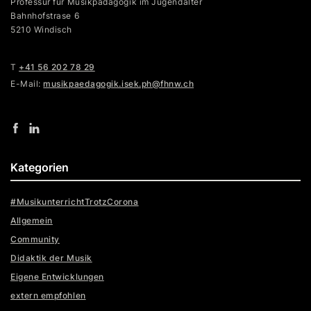
Professur für Musikpädagogik im Jugendalter
Bahnhofstrase 6
5210 Windisch
T
+41 56 202 78 29
E-Mail:
musikpaedagogik.isek.ph@fhnw.ch
Kategorien
#MusikunterrichtTrotzCorona
Allgemein
Community
Didaktik der Musik
Eigene Entwicklungen
extern empfohlen