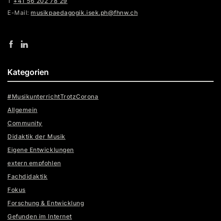
T
+41 56 202 78 29
E-Mail:
musikpaedagogik.isek.ph@fhnw.ch
Kategorien
#MusikunterrichtTrotzCorona
Allgemein
Community
Didaktik der Musik
Eigene Entwicklungen
extern empfohlen
Fachdidaktik
Fokus
Forschung & Entwicklung
Gefunden im Internet