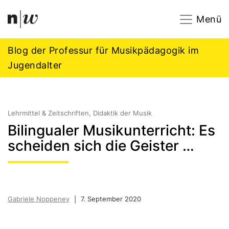
Navigation
Footer
Zum Inhalt springen.
Menü
Blog der Professur für Musikpädagogik im
Jugendalter
Lehrmittel & Zeitschriften, Didaktik der Musik
Bilingualer Musikunterricht: Es
scheiden sich die Geister …
Gabriele Noppeney
7. September 2020
|