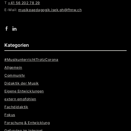
T
+41 56 202 78 29
E-Mail:
musikpaedagogik.isek.ph@fhnw.ch
Kategorien
#MusikunterrichtTrotzCorona
Allgemein
Community
Didaktik der Musik
Eigene Entwicklungen
extern empfohlen
Fachdidaktik
Fokus
Forschung & Entwicklung
Gefunden im Internet