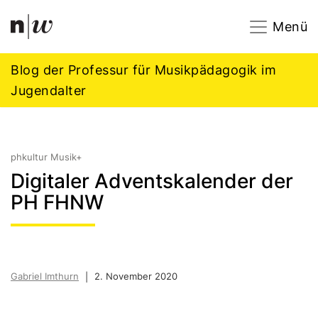
Navigation
Footer
Zum Inhalt springen.
Menü
Blog der Professur für Musikpädagogik im
Jugendalter
phkultur Musik+
Digitaler Adventskalender der
PH FHNW
Gabriel Imthurn
2. November 2020
|