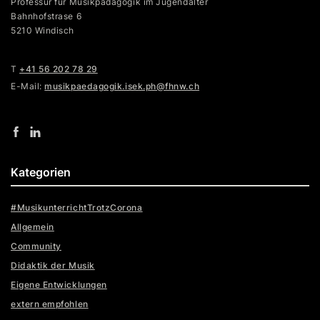
Professur für Musikpädagogik im Jugendalter
Bahnhofstrase 6
5210 Windisch
T
+41 56 202 78 29
E-Mail:
musikpaedagogik.isek.ph@fhnw.ch
Kategorien
#MusikunterrichtTrotzCorona
Allgemein
Community
Didaktik der Musik
Eigene Entwicklungen
extern empfohlen