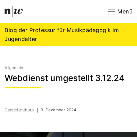
Navigation
Footer
Zum Inhalt springen.
Menü
Blog der Professur für Musikpädagogik im
Jugendalter
Allgemein
Webdienst umgestellt 3.12.24
Gabriel Imthurn
3. Dezember 2024
|