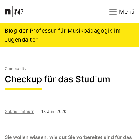
Navigation
Footer
Zum Inhalt springen.
Menü
Blog der Professur für Musikpädagogik im
Jugendalter
Community
Checkup für das Studium
Gabriel Imthurn
17. Juni 2020
|
Sie wollen wissen, wie gut Sie vorbereitet sind für das