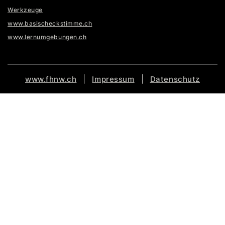
Werkzeuge
www.basischeckstimme.ch
www.lernumgebungen.ch
|
|
www.fhnw.ch
Impressum
Datenschutz